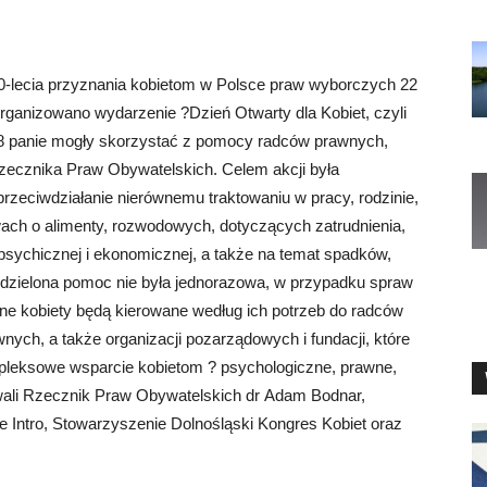
00-lecia przyznania kobietom w Polsce praw wyborczych 22
organizowano wydarzenie ?Dzień Otwarty dla Kobiet, czyli
18 panie mogły skorzystać z pomocy radców prawnych,
zecznika Praw Obywatelskich. Celem akcji była
 przeciwdziałanie nierównemu traktowaniu w pracy, rodzinie,
ch o alimenty, rozwodowych, dotyczących zatrudnienia,
psychicznej i ekonomicznej, a także na temat spadków,
 Udzielona pomoc nie była jednorazowa, w przypadku spraw
e kobiety będą kierowane według ich potrzeb do radców
ch, a także organizacji pozarządowych i fundacji, które
leksowe wsparcie kobietom ? psychologiczne, prawne,
wali Rzecznik Praw Obywatelskich dr Adam Bodnar,
 Intro, Stowarzyszenie Dolnośląski Kongres Kobiet oraz