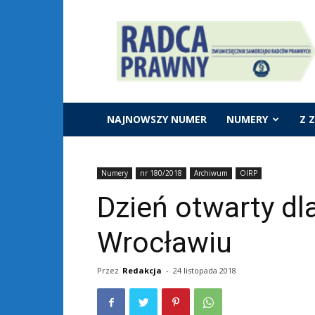
Dwumiesięcznik
"Radca
Prawny"
NAJNOWSZY NUMER
NUMERY
Z 
Numery
nr 180/2018
Archiwum
OIRP
Dzień otwarty dl
Wrocławiu
Przez
Redakcja
-
24 listopada 2018