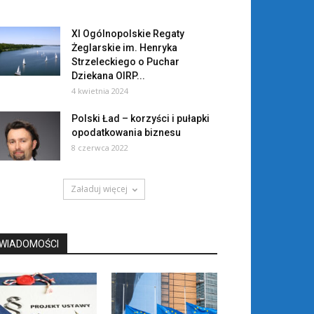
XI Ogólnopolskie Regaty
Żeglarskie im. Henryka
Strzeleckiego o Puchar
Dziekana OIRP...
4 kwietnia 2024
Polski Ład – korzyści i pułapki
opodatkowania biznesu
8 czerwca 2022
Załaduj więcej
WIADOMOŚCI