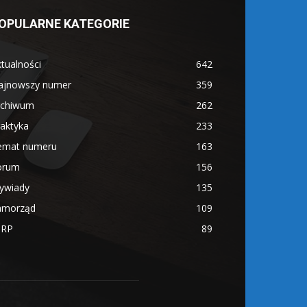
OPULARNE KATEGORIE
tualności
642
ajnowszy numer
359
rchiwum
262
aktyka
233
emat numeru
163
orum
156
ywiady
135
amorząd
109
IRP
89