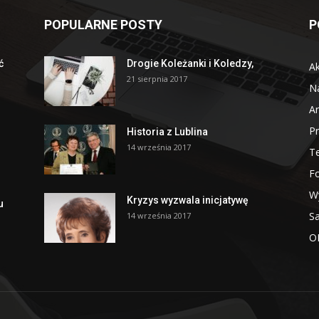
POPULARNE POSTY
P
ć
Drogie Koleżanki i Koledzy,
Ak
21 sierpnia 2017
N
A
Pr
Historia z Lublina
14 września 2017
T
F
W
Kryzys wyzwala inicjatywę
u
S
14 września 2017
O