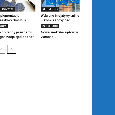
r 199/2022
Aktualności
plementacja
Wybrane inicjatywy unijne
rektywy Omnibus
– konkurencyjność
orum
nr 178/2018
 co radcy prawnemu
Nowa siedziba sądów w
ganizacja społeczna?
Zamościu