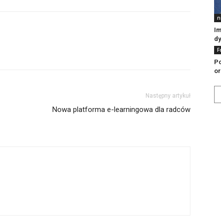
n
Im
dy
F
Po
or
Następny artykuł
Nowa platforma e-learningowa dla radców