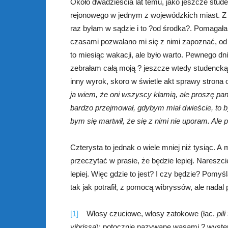
Około dwadzieścia lat temu, jako jeszcze stud
rejonowego w jednym z wojewódzkich miast. Z
raz byłam w sądzie i to ?od środka?. Pomagała
czasami pozwalano mi się z nimi zapoznać, od
to miesiąc wakacji, ale było warto. Pewnego dn
zebrałam całą moją ? jeszcze wtedy studencką 
inny wyrok, skoro w świetle akt sprawy strona
ja wiem, że oni wszyscy kłamią, ale proszę pan
bardzo przejmował, gdybym miał dwieście, to by
bym się martwił, że się z nimi nie uporam. Ale
Czterysta to jednak o wiele mniej niż tysiąc. A 
przeczytać w prasie, że będzie lepiej. Nareszc
lepiej. Więc gdzie to jest? I czy będzie? Pomyś
tak jak potrafił, z pomocą wibryssów, ale nadal
[1]
Włosy czuciowe, włosy zatokowe (łac.
pili
vibrissa
); potocznie nazywane wąsami ? występ