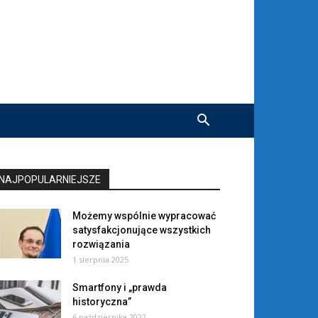
NAJPOPULARNIEJSZE
Możemy wspólnie wypracować
satysfakcjonujące wszystkich
rozwiązania
1 sierpnia 2025
Smartfony i „prawda
historyczna”
6 października 2022