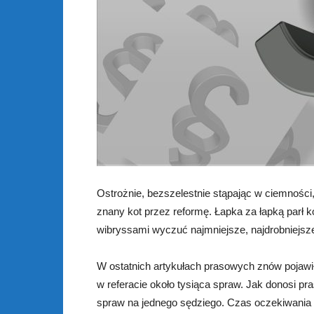
Ostrożnie, bezszelestnie stąpając w ciemnośc
znany kot przez reformę. Łapka za łapką parł ko
wibryssami wyczuć najmniejsze, najdrobniejsze
W ostatnich artykułach prasowych znów pojawi
w referacie około tysiąca spraw. Jak donosi p
spraw na jednego sędziego. Czas oczekiwania n