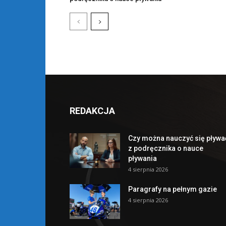
REDAKCJA
Czy można nauczyć się pływa
z podręcznika o nauce
pływania
4 sierpnia 2026
Paragrafy na pełnym gazie
4 sierpnia 2026