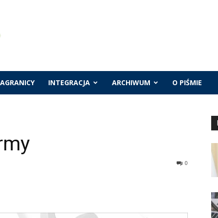
ZAGRANICY
INTEGRACJA
ARCHIWUM
O PIŚMIE
ormy
0