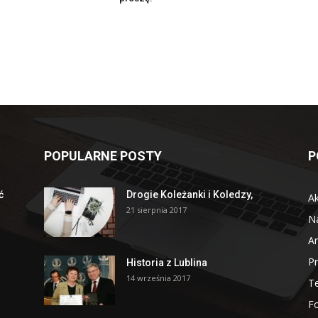
POPULARNE POSTY
P
ć
Drogie Koleżanki i Koledzy,
Ak
21 sierpnia 2017
N
A
Pr
Historia z Lublina
14 września 2017
T
F