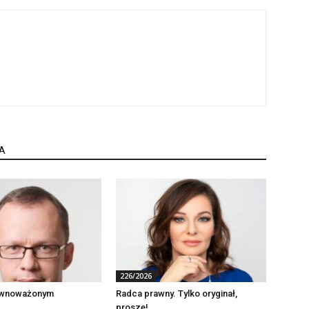
A
226/2026
ównoważonym
Radca prawny. Tylko oryginał,
proszę!