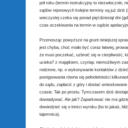
pół roku (termin instrukcyjny to niezwłocznie, 
sądów rejonowych kolejne terminy są już dziś 
wieczystej czeka się ponad pięćdziesiąt dni (gd
czas oczekiwania na termin w sądzie apelacyjny
Przenosząc powyższe na grunt niniejszej spraw
jest chyba, choć miało być coraz łatwiej, prow
że musi poczekać, uzbroić się w cierpliwość, 
ucieka? z majątkiem, czyniąc niemożliwym zasp
rodzinne, np. o wykonywanie kontaktów z dzi
postępowania równa się pełnoletniości kilkunast
do sądu, zapłacić z góry i dostać wnioskowane
czasie. Tak po prostu. Tymczasem dziś dostaje
dowiadywać. Ale jak? Zaparkować nie ma gdzie
dowiedzieć się o treści wyroku (bo to jakaś, b
tajemnica).