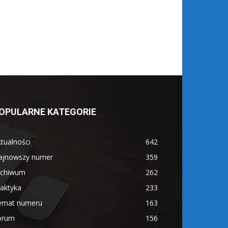
OPULARNE KATEGORIE
tualności
642
ajnowszy numer
359
rchiwum
262
aktyka
233
emat numeru
163
orum
156