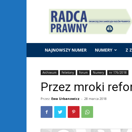
Dwumiesięcznik
"Radca
Prawny"
NAJNOWSZY NUMER
NUMERY
Z 
Archiwum
Felietony
Forum
Numery
nr 176/2018
Przez mroki ref
Przez
Ewa Urbanowicz
-
28 marca 2018