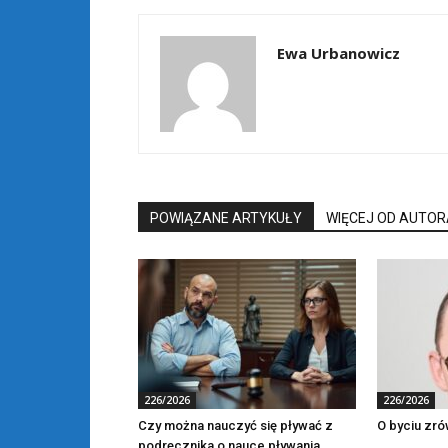
Ewa Urbanowicz
POWIĄZANE ARTYKUŁY
WIĘCEJ OD AUTOR
226/2026
226/2026
Czy można nauczyć się pływać z
O byciu zr
podręcznika o nauce pływania