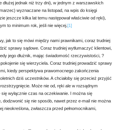
nie dłużej jednak niż trzy dni), w jednym z warszawskich
(marzec) wyznaczane na listopad, na wpis do księgi
zie jeszcze kilka lat temu następował właściwie od ręki),
m to minimum rok, jeśli nie więcej.
[1]
y, jak to się mówi między nami prawnikami, coraz trudniej
adzić sprawy sądowe. Coraz trudniej wytłumaczyć klientowi,
kiedy jego dłużnik, mając świadomość rzeczywistości, ?
okojenie się wierzyciela. Coraz trudniej prowadzić sprawy
ećmi, kiedy perspektywa prawomocnego zakończenia
oletnich dziś uczestników. A chciałoby się przecież przyjść
 rozstrzygnięcie. Może nie od, ręki ale w rozsądnym
 się wyłącznie czas na oczekiwanie. I można się
, dodzwonić się nie sposób, nawet przez e-mail nie można
liżej nieokreślona, zwłaszcza przed pełnomocnikami,