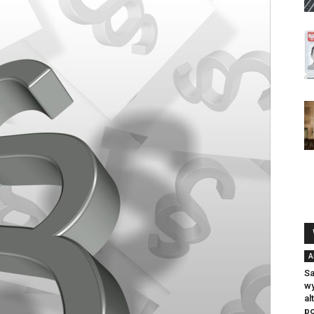
A
S
wy
al
po