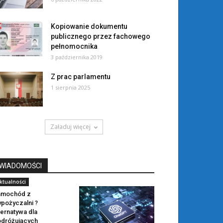
Kopiowanie dokumentu
publicznego przez fachowego
pełnomocnika
3 października 2019
Z prac parlamentu
1 sierpnia 2025
Załaduj więcej
WIADOMOŚCI
ktualności
amochód z
pożyczalni ?
ternatywa dla
dróżujących