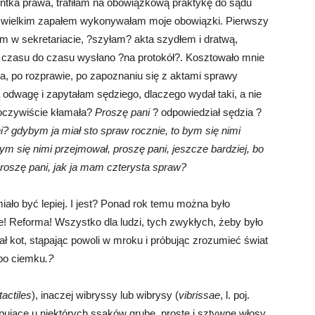
entka prawa, trafiłam na obowiązkową praktykę do sądu
 wielkim zapałem wykonywałam moje obowiązki. Pierwszy
m w sekretariacie, ?szyłam? akta szydłem i dratwą,
 czasu do czasu wysłano ?na protokół?. Kosztowało mnie
ia, po rozprawie, po zapoznaniu się z aktami sprawy
odwagę i zapytałam sędziego, dlaczego wydał taki, a nie
 oczywiście kłamała?
Proszę pani
? odpowiedział sędzia ?
i? gdybym ja miał sto spraw rocznie, to bym się nimi
m się nimi przejmował, proszę pani, jeszcze bardziej, bo
 proszę pani, jak ja mam czterysta spraw?
miało być lepiej. I jest? Ponad rok temu można było
ie! Reforma! Wszystko dla ludzi, tych zwykłych, żeby było
lał kot, stąpając powoli w mroku i próbując zrozumieć świat
 po ciemku
.?
 tactiles
), inaczej wibryssy lub wibrysy (
vibrissae
, l. poj.
ujące u niektórych ssaków grube, proste i sztywne włosy