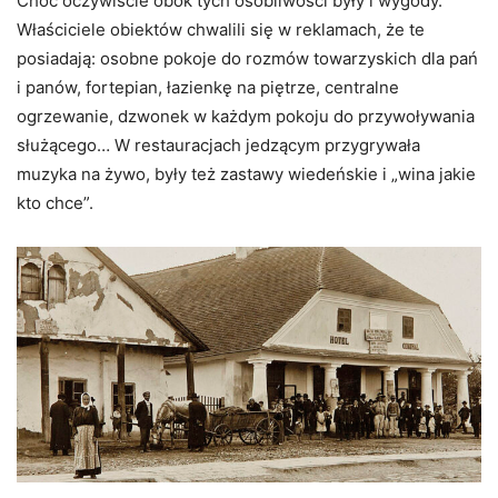
Choć oczywiście obok tych osobliwości były i wygody.
Właściciele obiektów chwalili się w reklamach, że te
posiadają: osobne pokoje do rozmów towarzyskich dla pań
i panów, fortepian, łazienkę na piętrze, centralne
ogrzewanie, dzwonek w każdym pokoju do przywoływania
służącego… W restauracjach jedzącym przygrywała
muzyka na żywo, były też zastawy wiedeńskie i „wina jakie
kto chce”.