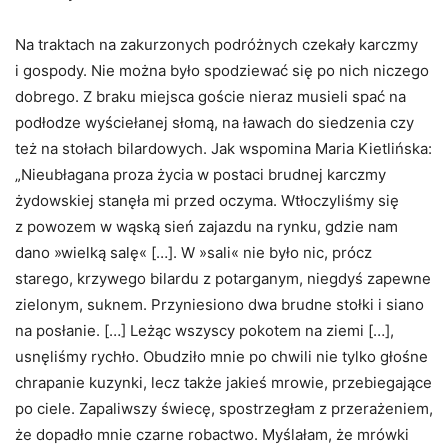
Na traktach na zakurzonych podróżnych czekały karczmy
i gospody. Nie można było spodziewać się po nich niczego
dobrego. Z braku miejsca goście nieraz musieli spać na
podłodze wyściełanej słomą, na ławach do siedzenia czy
też na stołach bilardowych. Jak wspomina Maria Kietlińska:
„Nieubłagana proza życia w postaci brudnej karczmy
żydowskiej stanęła mi przed oczyma. Wtłoczyliśmy się
z powozem w wąską sień zajazdu na rynku, gdzie nam
dano »wielką salę« […]. W »sali« nie było nic, prócz
starego, krzywego bilardu z potarganym, niegdyś zapewne
zielonym, suknem. Przyniesiono dwa brudne stołki i siano
na posłanie. […] Leżąc wszyscy pokotem na ziemi […],
usnęliśmy rychło. Obudziło mnie po chwili nie tylko głośne
chrapanie kuzynki, lecz także jakieś mrowie, przebiegające
po ciele. Zapaliwszy świecę, spostrzegłam z przerażeniem,
że dopadło mnie czarne robactwo. Myślałam, że mrówki