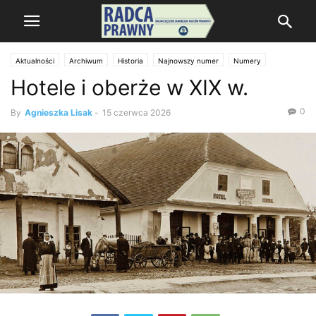
Aktualności
Archiwum
Historia
Najnowszy numer
Numery
Hotele i oberże w XIX w.
nr 225/2026
0
By
Agnieszka Lisak
-
15 czerwca 2026