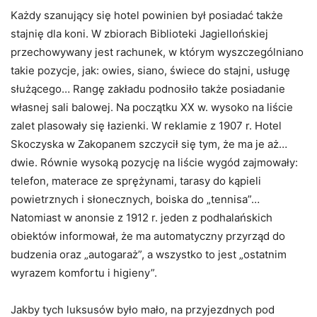
Każdy szanujący się hotel powinien był posiadać także
stajnię dla koni. W zbiorach Biblioteki Jagiellońskiej
przechowywany jest rachunek, w którym wyszczególniano
takie pozycje, jak: owies, siano, świece do stajni, usługę
służącego… Rangę zakładu podnosiło także posiadanie
własnej sali balowej. Na początku XX w. wysoko na liście
zalet plasowały się łazienki. W reklamie z 1907 r. Hotel
Skoczyska w Zakopanem szczycił się tym, że ma je aż…
dwie. Równie wysoką pozycję na liście wygód zajmowały:
telefon, materace ze sprężynami, tarasy do kąpieli
powietrznych i słonecznych, boiska do „tennisa”…
Natomiast w anonsie z 1912 r. jeden z podhalańskich
obiektów informował, że ma automatyczny przyrząd do
budzenia oraz „autogaraż”, a wszystko to jest „ostatnim
wyrazem komfortu i higieny”.
Jakby tych luksusów było mało, na przyjezdnych pod