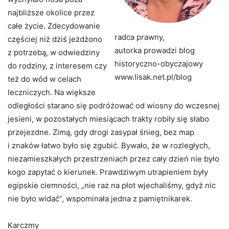
najbliższe okolice przez
całe życie. Zdecydowanie
radca prawny,
częściej niż dziś jeżdżono
autorka prowadzi blog
z potrzebą, w odwiedziny
historyczno-obyczajowy
do rodziny, z interesem czy
www.lisak.net.pl/blog
też do wód w celach
leczniczych. Na większe
odległości starano się podróżować od wiosny do wczesnej
jesieni, w pozostałych miesiącach trakty robiły się słabo
przejezdne. Zimą, gdy drogi zasypał śnieg, bez map
i znaków łatwo było się zgubić. Bywało, że w rozległych,
niezamieszkałych przestrzeniach przez cały dzień nie było
kogo zapytać o kierunek. Prawdziwym utrapieniem były
egipskie ciemności, „nie raz na płot wjechaliśmy, gdyż nic
nie było widać”, wspominała jedna z pamiętnikarek.
Karczmy