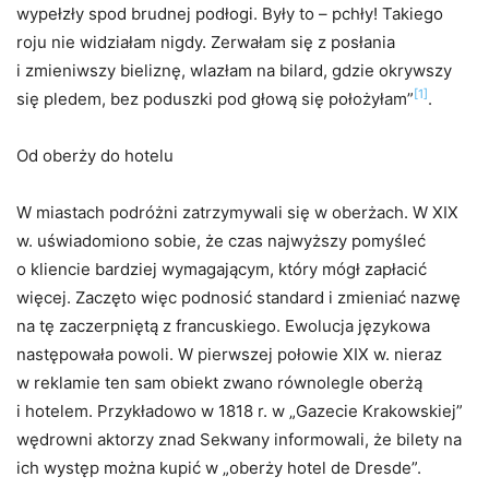
wypełzły spod brudnej podłogi. Były to – pchły! Takiego
roju nie widziałam nigdy. Zerwałam się z posłania
i zmieniwszy bieliznę, wlazłam na bilard, gdzie okrywszy
[1]
się pledem, bez poduszki pod głową się położyłam”
.
Od oberży do hotelu
W miastach podróżni zatrzymywali się w oberżach. W XIX
w. uświadomiono sobie, że czas najwyższy pomyśleć
o kliencie bardziej wymagającym, który mógł zapłacić
więcej. Zaczęto więc podnosić standard i zmieniać nazwę
na tę zaczerpniętą z francuskiego. Ewolucja językowa
następowała powoli. W pierwszej połowie XIX w. nieraz
w reklamie ten sam obiekt zwano równolegle oberżą
i hotelem. Przykładowo w 1818 r. w „Gazecie Krakowskiej”
wędrowni aktorzy znad Sekwany informowali, że bilety na
ich występ można kupić w „oberży hotel de Dresde”.