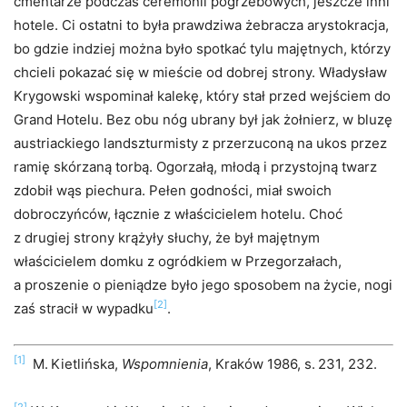
cmentarze podczas ceremonii pogrzebowych, jeszcze inni
hotele. Ci ostatni to była prawdziwa żebracza arystokracja,
bo gdzie indziej można było spotkać tylu majętnych, którzy
chcieli pokazać się w mieście od dobrej strony. Władysław
Krygowski wspominał kalekę, który stał przed wejściem do
Grand Hotelu. Bez obu nóg ubrany był jak żołnierz, w bluzę
austriackiego landszturmisty z przerzuconą na ukos przez
ramię skórzaną torbą. Ogorzałą, młodą i przystojną twarz
zdobił wąs piechura. Pełen godności, miał swoich
dobroczyńców, łącznie z właścicielem hotelu. Choć
z drugiej strony krążyły słuchy, że był majętnym
właścicielem domku z ogródkiem w Przegorzałach,
a proszenie o pieniądze było jego sposobem na życie, nogi
[2]
zaś stracił w wypadku
.
[1]
M. Kietlińska,
Wspomnienia
, Kraków 1986, s. 231, 232.