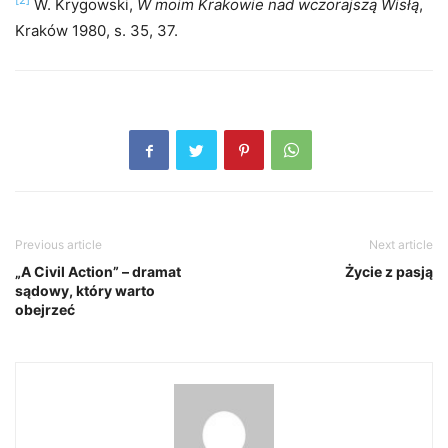
[2]
W. Krygowski,
W moim Krakowie nad wczorajszą Wisłą
,
Kraków 1980, s. 35, 37.
Previous article
Next article
„A Civil Action” – dramat
Życie z pasją
sądowy, który warto
obejrzeć